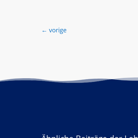
←
vorige