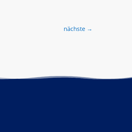
nächste
→