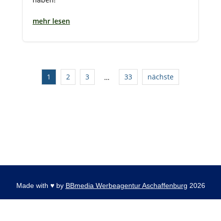
mehr lesen
1
2
3
33
nächste
…
Made with
♥
by
BBmedia Werbeagentur Aschaffenburg
2026
Kontakt
|
Datenschutz
|
Impressum