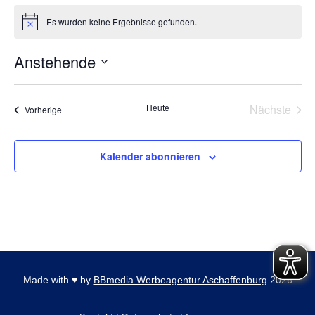
Es wurden keine Ergebnisse gefunden.
Hinweis
Anstehende
Datum
wählen.
Heute
Nächste
Veranstaltungen
Vorherige
Veransta
Kalender abonnieren
Made with
♥
by
BBmedia Werbeagentur Aschaffenburg
2026