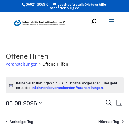
06021-3068-0
geschaeftsstelle@lebenshilfe-
aschaffenburg.de
Offene Hilfen
Veranstaltungen
Offene Hilfen
Veranstaltungen
für
Keine Veranstaltungen für 6. August 2026 vorgesehen. Hier geht
Hinweis
es zu den
nächsten bevorstehenden Veranstaltungen
.
6.
August
Verans
Ver
06.08.2026
Suche
Tag
2026
Ans
Suche
Datum
Nav
und
wählen.
Vorheriger Tag
Nächster Tag
Ansich