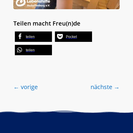
Teilen macht Freu(n)de
teilen
Pocket
teilen
←
vorige
nächste
→