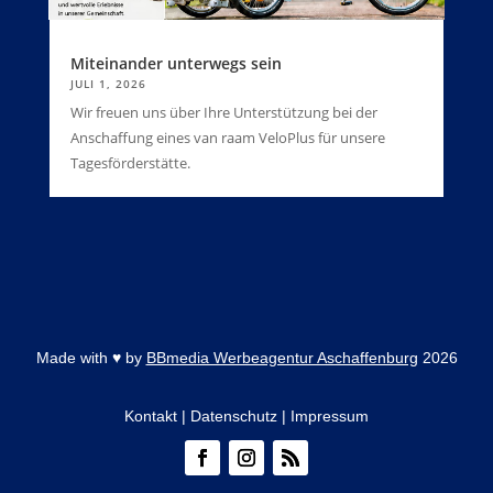
Miteinander unterwegs sein
JULI 1, 2026
Wir freuen uns über Ihre Unterstützung bei der
Anschaffung eines van raam VeloPlus für unsere
Tagesförderstätte.
Made with
♥
by
BBmedia Werbeagentur Aschaffenburg
2026
Kontakt
|
Datenschutz
|
Impressum