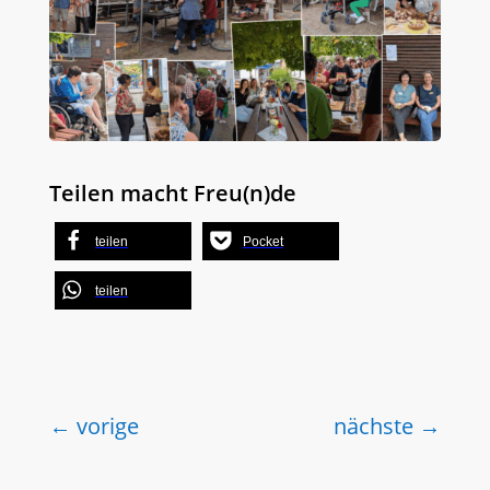
Teilen macht Freu(n)de
teilen
Pocket
teilen
←
vorige
nächste
→