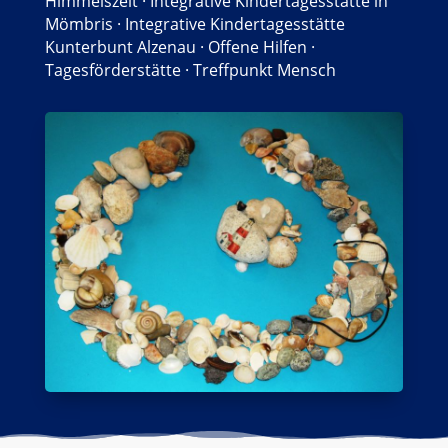
Himmelszelt
·
Integrative Kindertagesstätte in
Mömbris
·
Integrative Kindertagesstätte
Kunterbunt Alzenau
·
Offene Hilfen
·
Tagesförderstätte
·
Treffpunkt Mensch