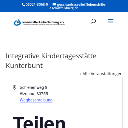
06021-3068-0
geschaeftsstelle@lebenshilfe-
aschaffenburg.de
Integrative Kindertagesstätte
Kunterbunt
« Alle Veranstaltungen
Adresse
Schlehenweg 9
Alzenau
,
63755
Wegbeschreibung
Teilen