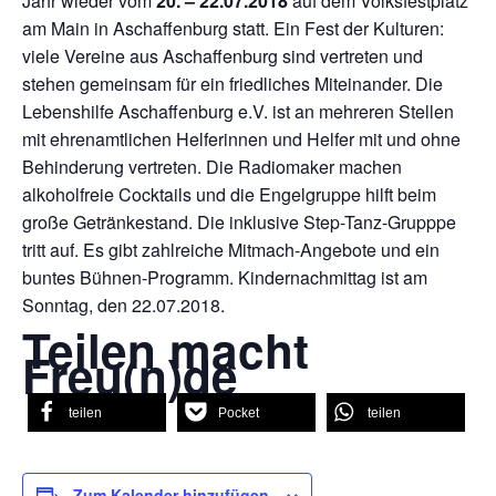
Jahr wieder vom
20. – 22.07.2018
auf dem Volksfestplatz
am Main in Aschaffenburg statt. Ein Fest der Kulturen:
viele Vereine aus Aschaffenburg sind vertreten und
stehen gemeinsam für ein friedliches Miteinander. Die
Lebenshilfe Aschaffenburg e.V. ist an mehreren Stellen
mit ehrenamtlichen Helferinnen und Helfer mit und ohne
Behinderung vertreten. Die Radiomaker machen
alkoholfreie Cocktails und die Engelgruppe hilft beim
große Getränkestand. Die inklusive Step-Tanz-Grupppe
tritt auf. Es gibt zahlreiche Mitmach-Angebote und ein
buntes Bühnen-Programm. Kindernachmittag ist am
Sonntag, den 22.07.2018.
Teilen macht
Freu(n)de
teilen
Pocket
teilen
Zum Kalender hinzufügen