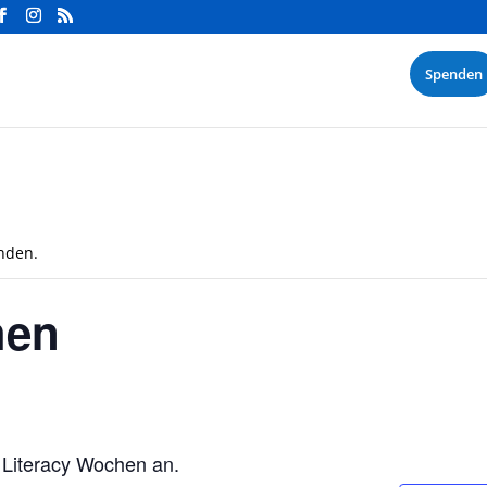
Spenden
unden.
hen
n Literacy Wochen an.