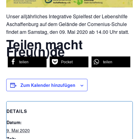
Unser alljährliches Integrative Spielfest der Lebenshilfe
Aschaffenburg auf dem Gelände der Comenius-Schule
findet am Samstag, den 09. Mai 2020 ab 14.00 Uhr statt.
Teilen macht
Freu(n)de
teilen
Pocket
teilen
Zum Kalender hinzufügen
DETAILS
Datum:
9. Mai 2020
Zeit: