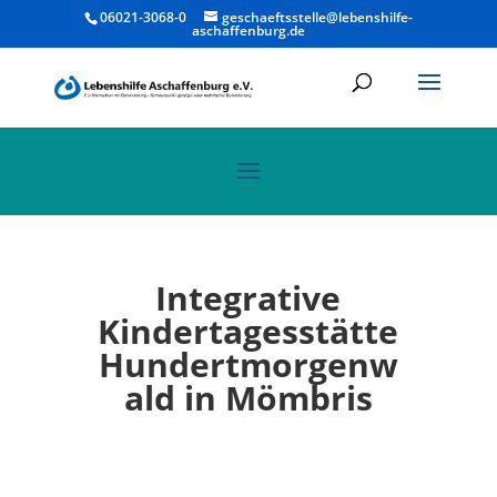
06021-3068-0
geschaeftsstelle@lebenshilfe-
aschaffenburg.de
Integrative
Kindertagesstätte
Hundertmorgenw
ald in Mömbris