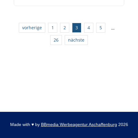
vorherige
1
2
3
4
5
…
26
nächste
Made with
♥
by
BBmedia Werbeagentur Aschaffenburg
2026