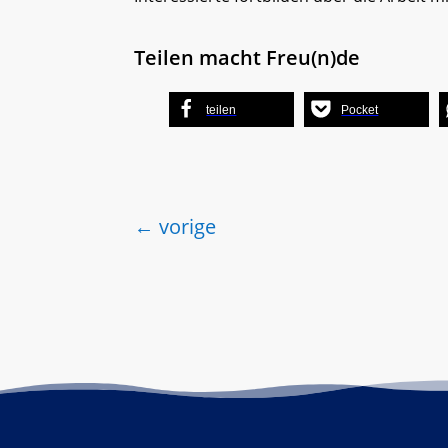
Teilen macht Freu(n)de
teilen
Pocket
←
vorige