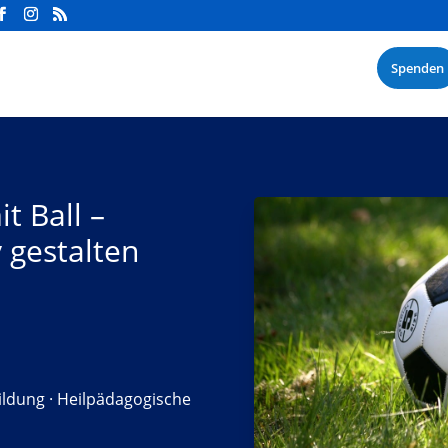
Spenden
t Ball –
v gestalten
ildung
·
Heilpädagogische