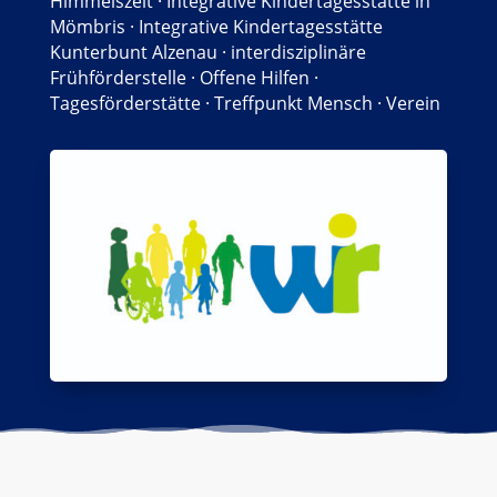
Himmelszelt
·
Integrative Kindertagesstätte in
Mömbris
·
Integrative Kindertagesstätte
Kunterbunt Alzenau
·
interdisziplinäre
Frühförderstelle
·
Offene Hilfen
·
Tagesförderstätte
·
Treffpunkt Mensch
·
Verein