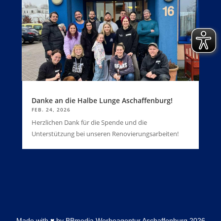
Danke an die Halbe Lunge Aschaffenburg!
FEB. 24, 2026
Herzlichen Dank für die Spende und die
Unterstützung bei unseren Renovierungsarbeiten!
Made with
♥
by
BBmedia Werbeagentur Aschaffenburg
2026