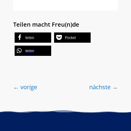
Teilen macht Freu(n)de
teilen
Pocket
teilen
←
vorige
nächste
→