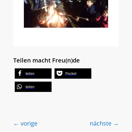
Teilen macht Freu(n)de
teilen
Pocket
teilen
←
vorige
nächste
→