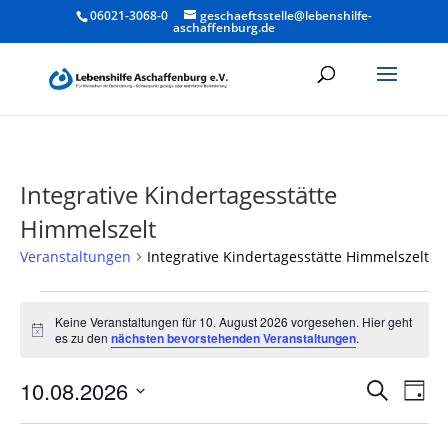
06021-3068-0
geschaeftsstelle@lebenshilfe-
aschaffenburg.de
Integrative Kindertagesstätte
Himmelszelt
Veranstaltungen
Integrative Kindertagesstätte Himmelszelt
Veranstaltungen
für
Keine Veranstaltungen für 10. August 2026 vorgesehen. Hier geht
Hinweis
es zu den
nächsten bevorstehenden Veranstaltungen
.
10.
August
Verans
Ver
10.08.2026
Suche
Tag
2026
Ans
Suche
Datum
Nav
und
wählen.