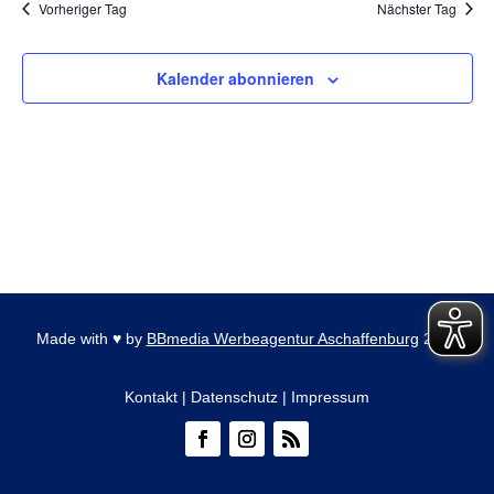
Vorheriger Tag
Nächster Tag
Ansich
Naviga
Kalender abonnieren
Made with
♥
by
BBmedia Werbeagentur Aschaffenburg
2026
Kontakt
|
Datenschutz
|
Impressum