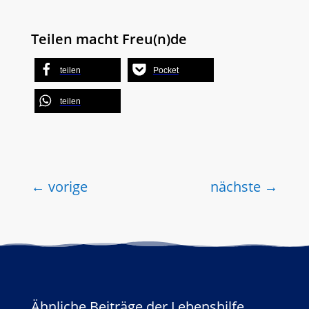
Teilen macht Freu(n)de
teilen
Pocket
teilen
←
vorige
nächste
→
Ähnliche Beiträge der Lebenshilfe