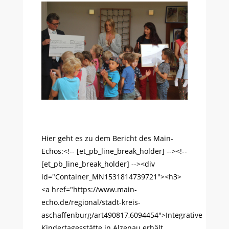
Hier geht es zu dem Bericht des Main-
Echos:<!-- [et_pb_line_break_holder] --><!--
[et_pb_line_break_holder] --><div
id="Container_MN1531814739721"><h3>
<a href="https://www.main-
echo.de/regional/stadt-kreis-
aschaffenburg/art490817,6094454">Integrative
Kindertagesstätte in Alzenau erhält