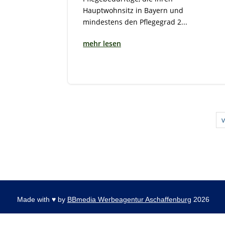
Hauptwohnsitz in Bayern und
mindestens den Pflegegrad 2...
mehr lesen
Made with
♥
by
BBmedia Werbeagentur Aschaffenburg
2026