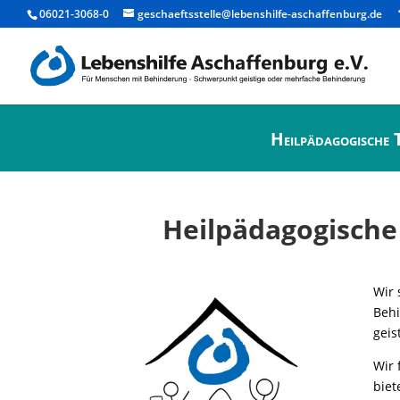
06021-3068-0
geschaeftsstelle@lebenshilfe-aschaffenburg.de
Heilpädagogische 
Heilpädagogische 
Wir 
Behi
geis
Wir 
biet