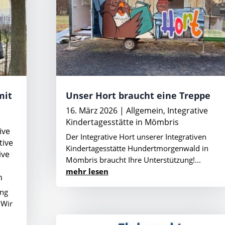
mit
Unser Hort braucht eine Treppe
16. März 2026
|
Allgemein
,
Integrative
Kindertagesstätte in Mömbris
ive
Der Integrative Hort unserer Integrativen
tive
Kindertagesstätte Hundertmorgenwald in
ive
Mömbris braucht Ihre Unterstützung!...
mehr lesen
n
ung
 Wir