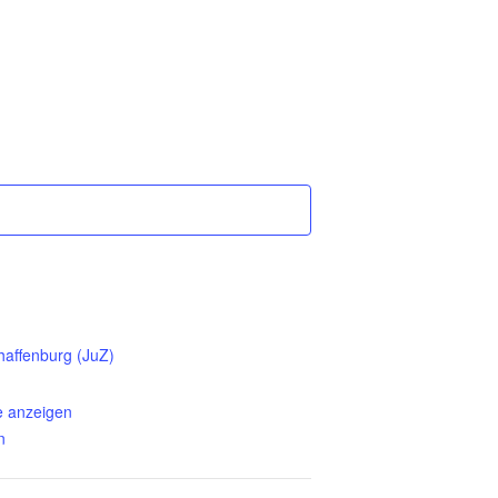
affenburg (JuZ)
e anzeigen
n